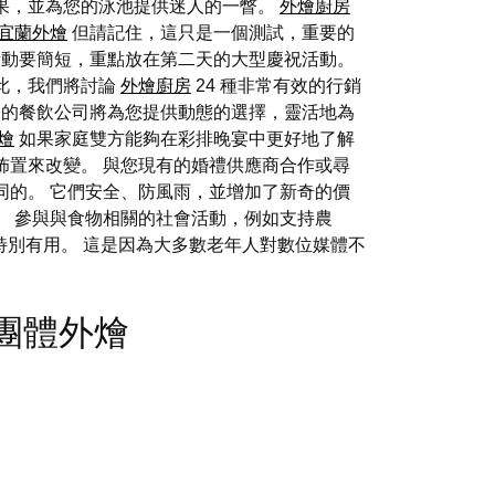
果，並為您的泳池提供迷人的一瞥。
外燴廚房
宜蘭外燴
但請記住，這只是一個測試，重要的
活動要簡短，重點放在第二天的大型慶祝活動。
此，我們將討論
外燴廚房
24 種非常有效的行銷
適的餐飲公司將為您提供動態的選擇，靈活地為
外燴
如果家庭雙方能夠在彩排晚宴中更好地了解
佈置來改變。 與您現有的婚禮供應商合作或尋
同的。 它們安全、防風雨，並增加了新奇的價
。 參與與食物相關的社會活動，例如支持農
特別有用。 這是因為大多數老年人對數位媒體不
w - 團體外燴