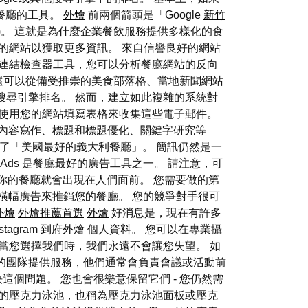
銷餐廳的工具。
外燴
前兩個箭頭是「Google
新竹
)。 這就是為什麼企業餐飲服務提供多樣化的食
的網站以獲取更多資訊。 來自信譽良好的網站
向連結檢查器工具，您可以分析餐廳網站的反向
還可以從備受推崇的美食部落格、當地新聞網站
搜尋引擎排名。 然而，建立如此複雜的系統對
以使用您的網站填寫表格來收集這些電子郵件。
如內容寫作、標題和標題優化、關鍵字研究等
了「美國最好的義大利餐廳」。 簡訊仍然是一
 Ads 是餐廳最好的廣告工具之一。 請注意，可
，你的餐廳就會出現在人們面前。 您需要做的第
創意橫幅廣告來推銷您的餐廳。 您的競爭對手很可
外燴
外燴推薦首選
外燴
好消息是，現在有許多
stagram
到府外燴
個人資料。 您可以在專業攝
當您選擇我們時，我們永遠不會讓您失望。 如
的團隊提供服務，他們通常會負責會議或活動前
決這個問題。 您也會很樂意保留它們 - 您仍然需
我的壓克力泳池，也稱為壓克力泳池面板或壓克