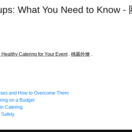
roups: What You Need to Kno
 Healthy Catering for Your Event
.
桃園外燴
.
esses and How to Overcome Them
ring on a Budget
in Catering
 Safety