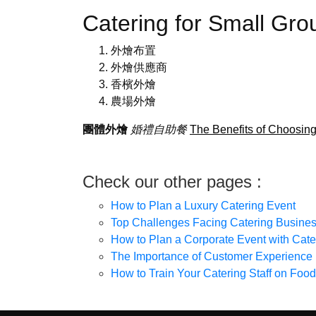
Catering for Small G
外燴布置
外燴供應商
香檳外燴
農場外燴
團體外燴
婚禮自助餐
The Benefits of Choosing
Check our other pages :
How to Plan a Luxury Catering Event
Top Challenges Facing Catering Busin
How to Plan a Corporate Event with Cate
The Importance of Customer Experience 
How to Train Your Catering Staff on Food