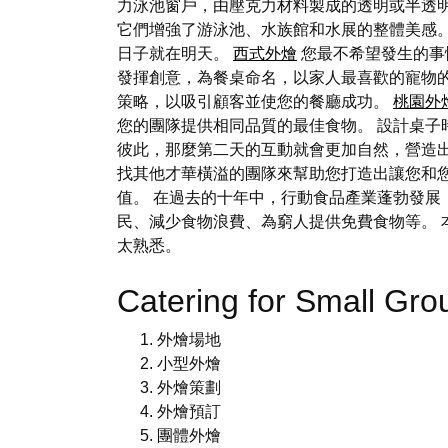
力泳池窗戶，由壓克力材料製成的透明或半透
它們增強了游泳池、水族館和水展的整體美感
日子就在明天。
西式外燴
您最不希望發生的事
發揮創意，為餐桌命名，以家人最喜歡的寵物
策略，以吸引顧客並使您的餐廳成功。
桃園外
您的團隊提供相同品質的最佳食物。 設計桌
彼此，那麼第二天的互動就會更加自然，營造出
找其他才華橫溢的團隊來幫助您打造出讓您和您
值。 在過去的十年中，行動食品產業蓬勃發展
民、減少食物浪費、為窮人提供免費食物等。 
太熟悉。
Catering for Small G
外燴場地
小型外燴
外燴策劃
外燴預訂
團體外燴