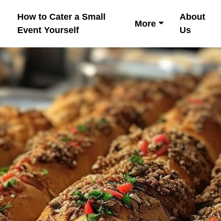
How to Cater a Small
About
More
Event Yourself
Us