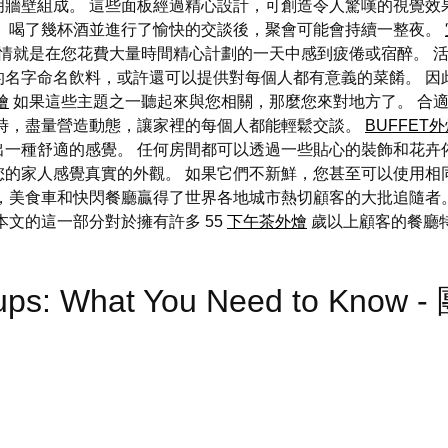
明牆壁組成。 這些面板經過精心設計，可創造令人驚嘆的視覺效
。 喝了幾杯酒並進行了愉快的交談後，聚會可能會持續一整夜。
情就是在您花費大量時間精心計劃的一天中感到疲倦或宿醉。 
的名字命名飲料，或許還可以提供對每個人都有意義的菜餚。 因
燴
如果這些主題之一聽起來與您相關，那麼您來對地方了。 合
子時，盡量營造動態，讓家裡的每個人都能輕鬆交談。
BUFFET
一種舒適的感覺。 任何房間都可以透過一些貼心的裝飾和花卉
的家人感覺真實的外觀。 如果它們不新鮮，您甚至可以使用相
，美食車和快閃餐廳贏得了世界各地城市熱切顧客的大批追隨者
本文的這一部分對於擁有許多 55
下午茶外燴
歲以上顧客的餐廳
roups: What You Need to Kno