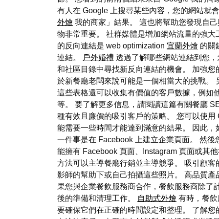
有人在 Google 上搜尋某些內容，您的網站就
外燴
我的商家」結果。 這也將幫助您發現自己與
物非常重要。 社群媒體是增加網站流量的強大
的反向連結是 web optimization
宜蘭外燴
的關
連結。
戶外婚禮
透過了解哪些網站連結到您，
和社區目錄中尋找新反向連結的機會。 加強您
於新餐廳老闆來說可能是一個相當大的挑戰。 
這些表格還可以收集有價值的客戶數據，例如他
等。 要了解更多信息，請閱讀這篇有關餐廳 S
種有效且廉價的吸引客戶的策略。 您可以使用 Go
能需要一些時間才能達到滿意的結果。 因此，如
一件事是在 Facebook 上建立企業頁面
能擁有 Facebook 頁面、Instagram
方法可以主導餐廳行銷並主導競爭。 吸引顧
影師的幫助下或自己拍攝這些照片。 高品質產
果您與企業餐飲服務商合作，餐飲服務商除了
後的準備和清理工作。
自助式外燴
有時，餐飲服
要確保它們在正確的時間設定和整理。 了解您