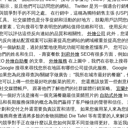
會顯示，並且他們可以訪問您的網站。 Twitter 是另一個適合行
競爭對手的不同之處。 在行銷中，這稱為獨特銷售主張 (USP
工具。 社交媒體也是分享促銷和活動的好地方，鼓勵用戶訪問您
鍵要素，它向搜尋引擎表明您的網站值得信賴和可信。 使用反
您可以評估這些反向連結的品質和相關性。
外燴公司
此外，您
的反向連結配置檔案可以顯著提高您網站的網域權重並提高您的
另一個缺點是，過於頻繁地使用此功能可能會惹惱客戶。 您可
們的姓名和生日。 - 壽宴餐飲
到府外燴
SEO有很多方面，例
EO
外燴自助餐
的文章。
外燴服務
在上圖中，我們在谷歌上搜尋
ogle 搜尋來尋找您所在地區有哪些公司提供此服務。 Google
果您為此搜尋查詢/關鍵字做廣告； “我所在城市最好的餐廳”
。 然後您可以上傳一些您最好吃的飯菜的照片。 您還應該放置一些
 頁面或其他社交媒體帳戶。 跟著他們了解他們的社群媒體行銷策略。
宜蘭
客的一個好方法是擁有一個充滿餐廳最佳菜餚照片的
自助式外燴
In
品和長期服務保障的概念為我們贏得了客戶極佳的聲譽和信任。 
計劃和交付之外還需要負責設置和清理。 如果您僱用某人來為您
務商會透過將多餘的食物捐贈給 Die Tafel 等有需要的人來解
的競爭對手正在做什麼以及您如何與眾不同並做得更好。 靠近